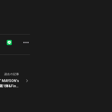
過去の記事
” MAYSON’s
第1弾&Final
Series 解禁!!