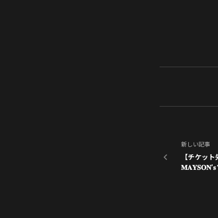
新しい記事
【チケット先行抽選
𝐌𝐀𝐘𝐒𝐎𝐍’𝐬